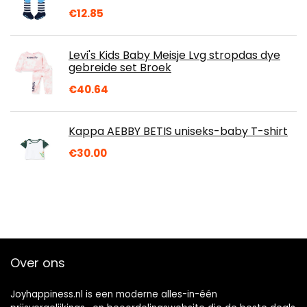
€
12.85
Levi's Kids Baby Meisje Lvg stropdas dye
gebreide set Broek
€
40.64
Kappa AEBBY BETIS uniseks-baby T-shirt
€
30.00
Over ons
Joyhappiness.nl is een moderne alles-in-één