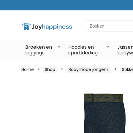
Search
for:
Broeken en
Hoodies en
Jassen
leggings
sportkleding
bodyw
Home
Shop
Babymode jongens
Sokke