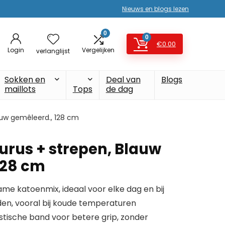
Nieuws en blogs lezen
0
0
€
0.00
Login
Vergelijken
verlanglijst
Sokken en
Deal van
Blogs
maillots
Tops
de dag
auw gemêleerd., 128 cm
urus + strepen, Blauw
128 cm
e katoenmix, ideaal voor elke dag en bij
en, vooral bij koude temperaturen
stische band voor betere grip, zonder