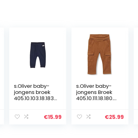
s.Oliver baby-
s.Oliver baby-
jongens broek
jongens Broek
405.10.103.18.183.
405.10.111.18.180.21
2060137
07014
€
15.99
€
25.99