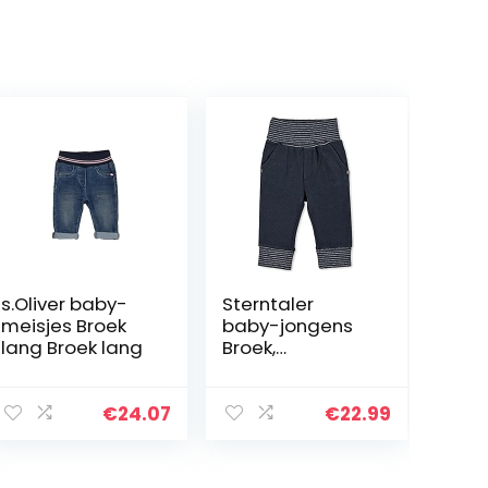
s.Oliver baby-
Sterntaler
meisjes Broek
baby-jongens
lang Broek lang
Broek,
gestreepte
tailleband Hose
Ringelbund
€
24.07
€
22.99