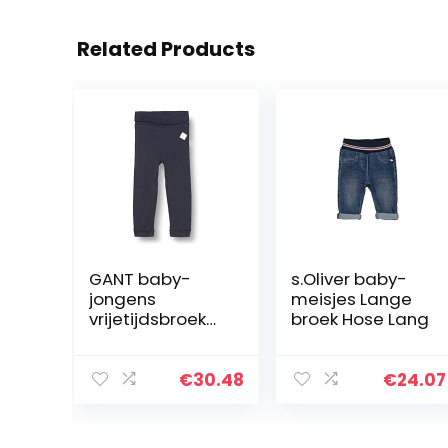
Related Products
GANT baby-
s.Oliver baby-
jongens
meisjes Lange
vrijetijdsbroek
broek Hose Lang
LOCK-UP
ORGANIC
COTTON PANTS
€
30.48
€
24.07