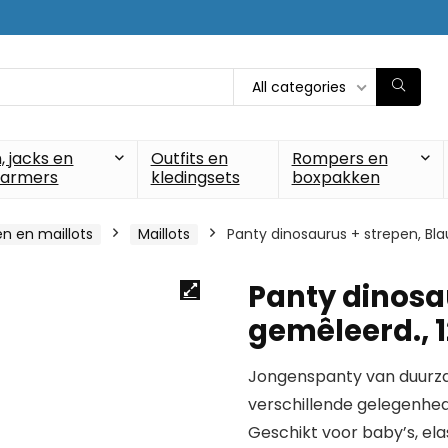
All categories
, jacks en
Outfits en
Rompers en
armers
kledingsets
boxpakken
n en maillots
Maillots
Panty dinosaurus + strepen, Bl
Panty dinosa
gemêleerd., 
Jongenspanty van duurzam
verschillende gelegenhed
Geschikt voor baby’s, ela