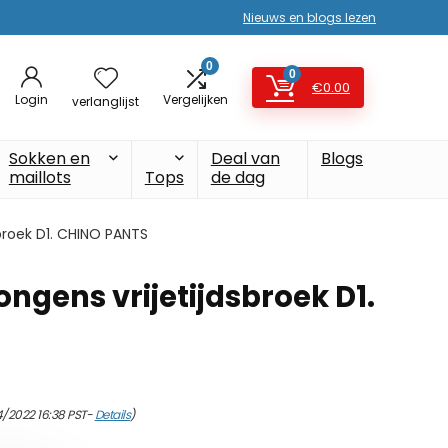
Nieuws en blogs lezen
0
0
€
0.00
Login
Vergelijken
verlanglijst
Sokken en
Deal van
Blogs
maillots
Tops
de dag
broek D1. CHINO PANTS
ngens vrijetijdsbroek D1.
4/2022 16:38 PST-
Details
)