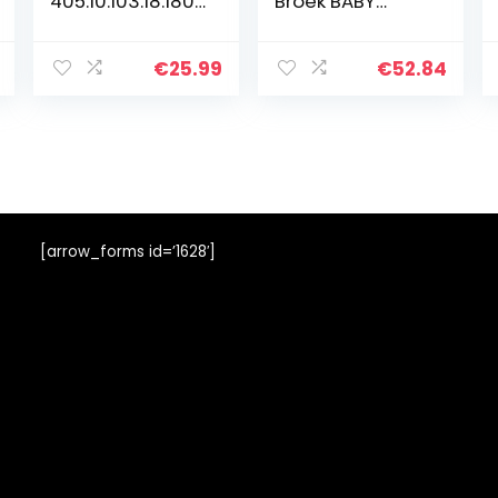
405.10.103.18.180.
Broek BABY
2060411
ESSENTIAL
SWEATPANTS
€
25.99
€
52.84
[arrow_forms id=’1628′]