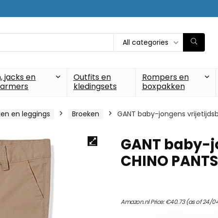
All categories
, jacks en
Outfits en
Rompers en
armers
kledingsets
boxpakken
en en leggings
Broeken
GANT baby-jongens vrijetijds
GANT baby-jo
CHINO PANTS
Amazon.nl Price:
€
40.73
(as of 24/0