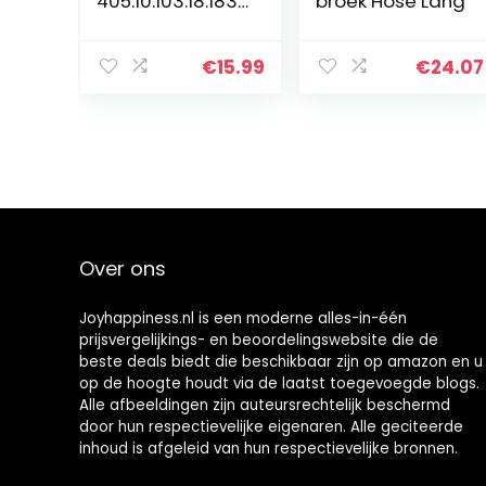
405.10.103.18.183.
broek Hose Lang
2060137
€
15.99
€
24.07
Over ons
Joyhappiness.nl is een moderne alles-in-één
prijsvergelijkings- en beoordelingswebsite die de
beste deals biedt die beschikbaar zijn op amazon en u
op de hoogte houdt via de laatst toegevoegde blogs.
Alle afbeeldingen zijn auteursrechtelijk beschermd
door hun respectievelijke eigenaren. Alle geciteerde
inhoud is afgeleid van hun respectievelijke bronnen.