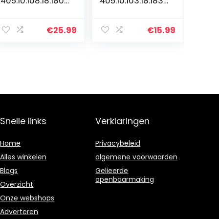
405.10.108.18.180.
405.10.103.18.183.
2101889
2060140
€
25.99
€
15.99
Snelle links
Verklaringen
Home
Privacybeleid
Alles winkelen
algemene voorwaarden
Blogs
Gelieerde
openbaarmaking
Overzicht
Onze webshops
Adverteren