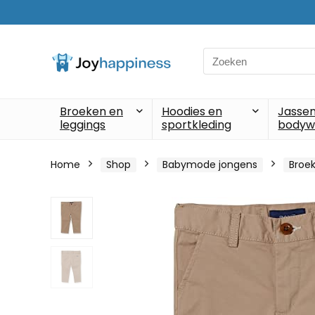
Search
for:
Broeken en
Hoodies en
Jassen
leggings
sportkleding
bodyw
Home
Shop
Babymode jongens
Broek