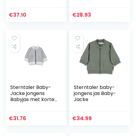
2020
€
37.10
€
28.93
Sterntaler Baby-
Sterntaler baby-
Jacke jongens
jongens jas Baby-
Babyjas met korte
Jacke
kraag, ritssluiting
en diermotief
€
31.76
€
34.99