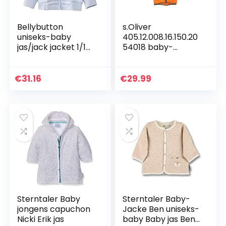
Bellybutton
s.Oliver
uniseks-baby
405.12.008.16.150.20
jas/jack jacket 1/1
54018 baby-
sleeves
jongens
Gewatteerde jas
€
31.16
€
29.99
Sterntaler Baby
Sterntaler Baby-
jongens capuchon
Jacke Ben uniseks-
Nicki Erik jas
baby Baby jas Ben