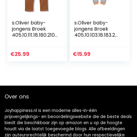
s.Oliver baby-
s.Oliver baby-
jongens Broek
jongens Broek
405.10.111.18.180.2107
405.10.103.18.183.20
014
60139
€
25.99
€
15.99
Over ons
Joyhappiness.nl is een moderne alles-in-één
prijsvergelijkings- en beoordelingswebsite die de beste deals
biedt die beschikbaar zijn op amazon en u op de hoogte
houdt via de laatst toegevoegde blogs. Alle afbeeldingen
zijn auteursrechtelijk beschermd door hun respectievelijke