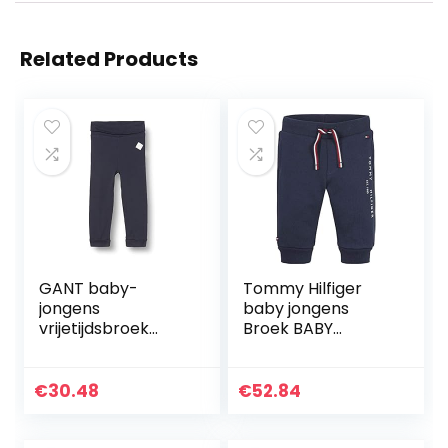
Related Products
GANT baby-
Tommy Hilfiger
jongens
baby jongens
vrijetijdsbroek
Broek BABY
LOCK-UP ORGANIC
ESSENTIAL
COTTON PANTS
SWEATPANTS
€
30.48
€
52.84