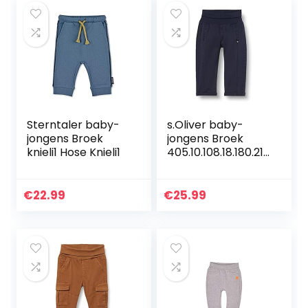
Sterntaler baby-
s.Oliver baby-
jongens Broek
jongens Broek
knieli1 Hose Knieli1
405.10.108.18.180.210
1889
€
22.99
€
25.99