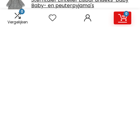
Baby- en peuterpyjama's
0
0
€
29.99
Vergelijken
Sterntaler baby meisjes baby- en peuter-
pyjama's Spieler
€
19.99
Tommy Hilfiger baby - jongens
babykleding/shirts ALDO MINI CN KNIT
S/S_BJ50240422
€
27.50
s.Oliver 405.10.111.12.130.2106982 baby-
jongens T-Shirt
€
15.99