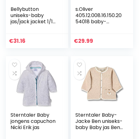
Bellybutton
s.Oliver
uniseks-baby
405.12.008.16.150.20
jas/jack jacket 1/1
54018 baby-
sleeves
jongens
Gewatteerde jas
€
31.16
€
29.99
Sterntaler Baby
Sterntaler Baby-
jongens capuchon
Jacke Ben uniseks-
Nicki Erik jas
baby Baby jas Ben
2020