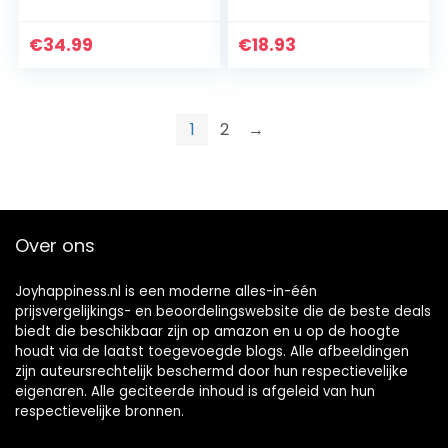
bodywarmer
dubbele
knoopsluiting,
blauw
€
34.99
€
18.93
1
2
→
Over ons
Joyhappiness.nl is een moderne alles-in-één
prijsvergelijkings- en beoordelingswebsite die de beste deals
biedt die beschikbaar zijn op amazon en u op de hoogte
houdt via de laatst toegevoegde blogs. Alle afbeeldingen
zijn auteursrechtelijk beschermd door hun respectievelijke
eigenaren. Alle geciteerde inhoud is afgeleid van hun
respectievelijke bronnen.