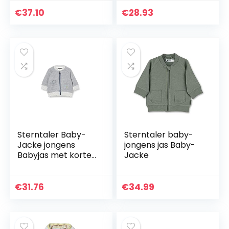
€
37.10
€
28.93
Sterntaler Baby-
Sterntaler baby-
Jacke jongens
jongens jas Baby-
Babyjas met korte
Jacke
kraag, ritssluiting
en diermotief
€
31.76
€
34.99