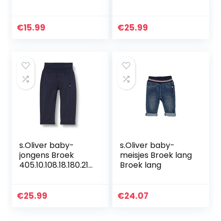
60139
1933
€
15.99
€
25.99
s.Oliver baby-
s.Oliver baby-
jongens Broek
meisjes Broek lang
405.10.108.18.180.210
Broek lang
1889
€
25.99
€
24.07