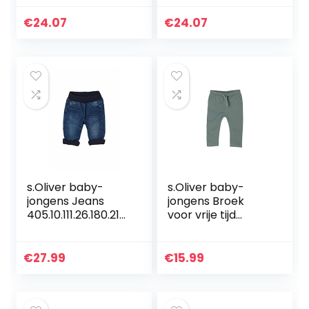
€
24.07
€
24.07
s.Oliver baby-
s.Oliver baby-
jongens Jeans
jongens Broek
405.10.111.26.180.210
voor vrije tijd
6611
405.10.104.18.183.20
62433
€
27.99
€
15.99