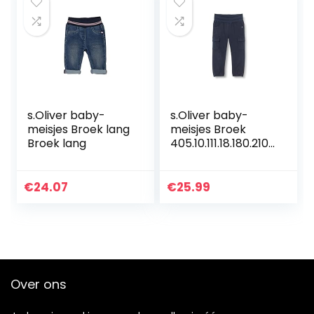
s.Oliver baby-
s.Oliver baby-
meisjes Broek lang
meisjes Broek
Broek lang
405.10.111.18.180.2107
524
€
24.07
€
25.99
Over ons