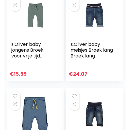
s.Oliver baby-
s.Oliver baby-
jongens Broek
meisjes Broek lang
voor vrije tijd
Broek lang
405.10.104.18.183.20
62433
€
15.99
€
24.07