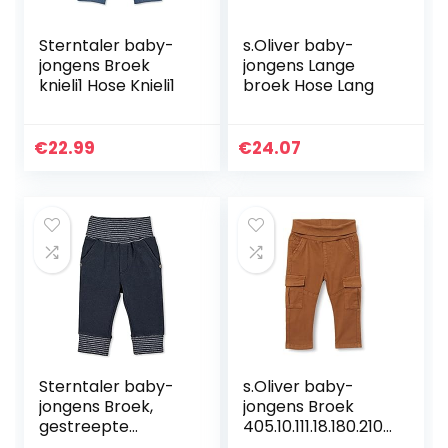
Sterntaler baby-
s.Oliver baby-
jongens Broek
jongens Lange
knieli1 Hose Knieli1
broek Hose Lang
€
22.99
€
24.07
Sterntaler baby-
s.Oliver baby-
jongens Broek,
jongens Broek
gestreepte
405.10.111.18.180.2107
tailleband Hose
014