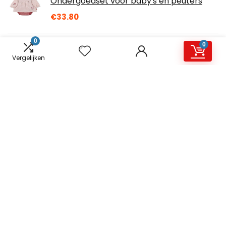
Ondergoedset voor baby's en peuters
€
33.80
0
0
Sterntaler romplerset Jersey Emmi
Vergelijken
Over ons
Joyhappiness.nl is een moderne alles-in-één
prijsvergelijkings- en beoordelingswebsite die de beste deals
biedt die beschikbaar zijn op amazon en u op de hoogte
houdt via de laatst toegevoegde blogs. Alle afbeeldingen
zijn auteursrechtelijk beschermd door hun respectievelijke
eigenaren. Alle geciteerde inhoud is afgeleid van hun