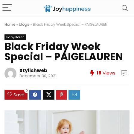
Home
»
blogs
»
Black Friday Week Special – PAIGELAUREN
Babykleren
Black Friday Week
Special – PAIGELAUREN
Stylishweb
16
Views
December 30, 2021
0
Save