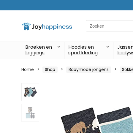
Search
for:
Broeken en
Hoodies en
Jassen
leggings
sportkleding
bodyw
Home
Shop
Babymode jongens
Sokke