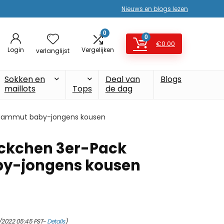
Nieuws en blogs lezen
0
0
€
0.00
Login
Vergelijken
verlanglijst
Sokken en
Deal van
Blogs
maillots
Tops
de dag
 Mammut baby-jongens kousen
öckchen 3er-Pack
y-jongens kousen
/2022 05:45 PST-
Details
)