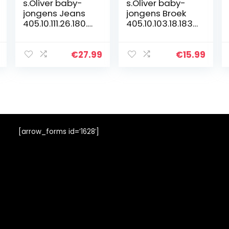
s.Oliver baby-
s.Oliver baby-
jongens Jeans
jongens Broek
405.10.111.26.180.2
405.10.103.18.183.
106611
2060140
€
27.99
€
15.99
[arrow_forms id=’1628′]