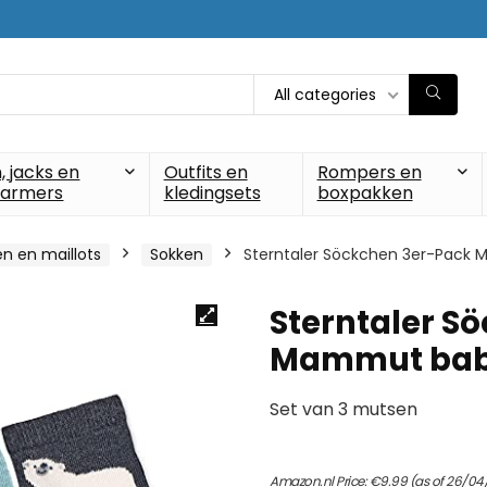
All categories
, jacks en
Outfits en
Rompers en
armers
kledingsets
boxpakken
n en maillots
Sokken
Sterntaler Söckchen 3er-Pack
Sterntaler S
Mammut bab
Set van 3 mutsen
Amazon.nl Price:
€
9.99
(as of 26/04