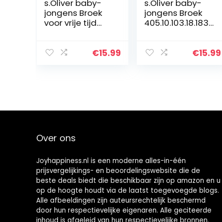
s.Oliver baby-
s.Oliver baby-
jongens Broek
jongens Broek
voor vrije tijd
405.10.103.18.183.
405.10.104.18.183.
2060139
2062433
€
15.99
€
15.99
Over ons
Joyhappiness.nl is een moderne alles-in-één
prijsvergelijkings- en beoordelingswebsite die de
beste deals biedt die beschikbaar zijn op amazon en u
op de hoogte houdt via de laatst toegevoegde blogs.
Alle afbeeldingen zijn auteursrechtelijk beschermd
door hun respectievelijke eigenaren. Alle geciteerde
inhoud is afgeleid van hun respectievelijke bronnen.