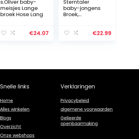
s.Oliver baby-
Sterntaler
meisjes Lange
baby-jongens
broek Hose Lang
Broek,
gestreepte
tailleband Hose
Ringelbund
€
24.07
€
22.99
Snelle links
Verklaringen
Home
Privacybeleid
Alles winkelen
algemene voorwaarden
Blogs
Gelieerde
openbaarmaking
Overzicht
Onze webshops