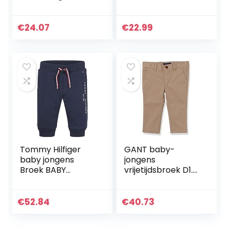
€
24.07
€
22.99
Tommy Hilfiger
GANT baby-
baby jongens
jongens
Broek BABY
vrijetijdsbroek D1.
ESSENTIAL
CHINO PANTS
SWEATPANTS
€
52.84
€
40.73