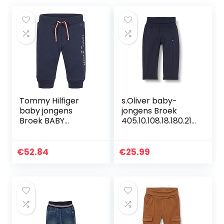
Tommy Hilfiger
s.Oliver baby-
baby jongens
jongens Broek
Broek BABY
405.10.108.18.180.210
ESSENTIAL
1889
SWEATPANTS
€
52.84
€
25.99