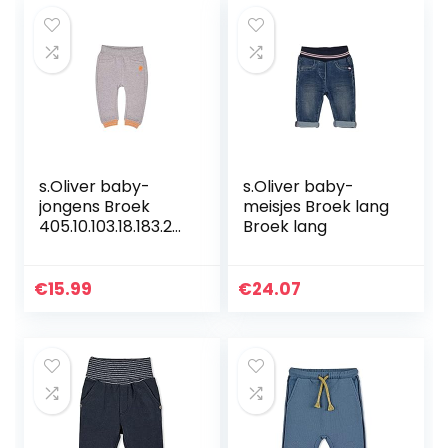
s.Oliver baby-
s.Oliver baby-
jongens Broek
meisjes Broek lang
405.10.103.18.183.20
Broek lang
60139
€
15.99
€
24.07