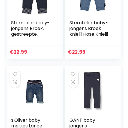
Sterntaler baby-
Sterntaler baby-
jongens Broek,
jongens Broek
gestreepte
knieli1 Hose Knieli1
tailleband Hose
Ringelbund
€
22.99
€
22.99
s.Oliver baby-
GANT baby-
meisjes Lange
jongens