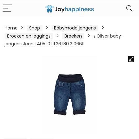
Home
Shop
Babymode jongens
Broeken en leggings
Broeken
s.Oliver baby-
jongens Jeans 405.10.111.26.180.2106611