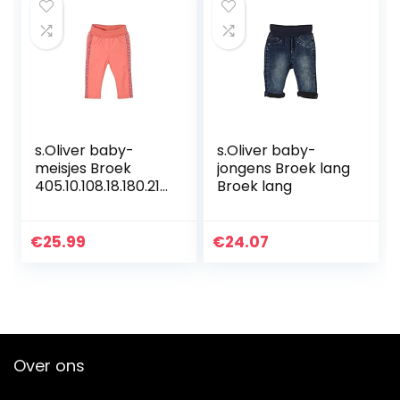
s.Oliver baby-
s.Oliver baby-
meisjes Broek
jongens Broek lang
405.10.108.18.180.210
Broek lang
1933
€
25.99
€
24.07
Over ons