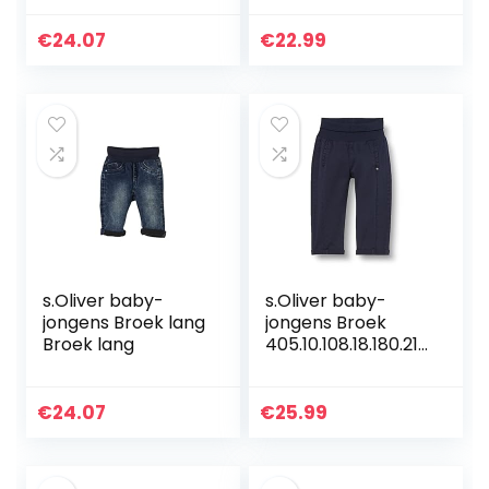
Ringelbund
€
24.07
€
22.99
s.Oliver baby-
s.Oliver baby-
jongens Broek lang
jongens Broek
Broek lang
405.10.108.18.180.210
1889
€
24.07
€
25.99