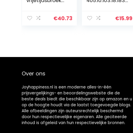
vrijetijdsbroek
405.10.103.18.183.
D1. CHINO PANTS
2060137
€
40.73
€
15.99
Over ons
Joyhappiness.nl is een moderne alles-in-één
prijsvergelijkings- en beoordelingswebsite die de
beste deals biedt die beschikbaar zijn op amazon en u
op de hoogte houdt via de laatst toegevoegde blogs.
Alle afbeeldingen zijn auteursrechtelijk beschermd
door hun respectievelijke eigenaren. Alle geciteerde
inhoud is afgeleid van hun respectievelijke bronnen.