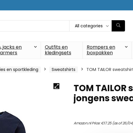
All categories
, jacks en
Outfits en
Rompers en
armers
kledingsets
boxpakken
es en sportkleding
Sweatshirts
TOM TAILOR sweatshirt
TOM TAILOR s
jongens swea
Amazon.nl Price:
€
17.25
(as of 26/04