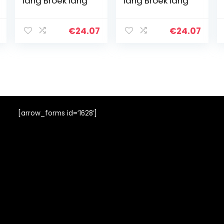
lang Broek lang
lang Broek lang
€
24.07
€
24.07
[arrow_forms id=’1628′]