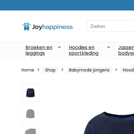
Search
for:
Broeken en
Hoodies en
Jassen
leggings
sportkleding
bodyw
Home
Shop
Babymode jongens
Hoodi