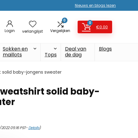
Nieuws en blogs lezen
0
0
€
0.00
Login
Vergelijken
verlanglijst
Sokken en
Deal van
Blogs
maillots
Tops
de dag
 solid baby-jongens sweater
weatshirt solid baby-
ter
/2022 05:16 PST-
Details
)