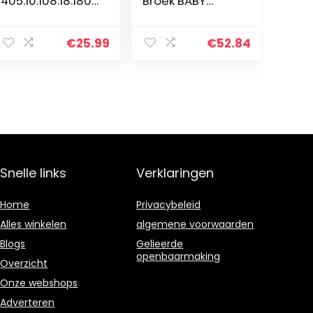
405.10.108.18.180.
Broek BABY
2101889
ESSENTIAL
SWEATPANTS
€
25.99
€
52.84
Snelle links
Verklaringen
Home
Privacybeleid
Alles winkelen
algemene voorwaarden
Blogs
Gelieerde
openbaarmaking
Overzicht
Onze webshops
Adverteren