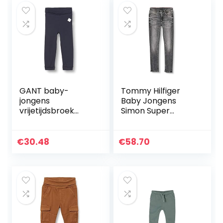
GANT baby-
Tommy Hilfiger
jongens
Baby Jongens
vrijetijdsbroek
Simon Super
LOCK-UP ORGANIC
Skinny-Mchbstr
COTTON PANTS
Broek
€
30.48
€
58.70