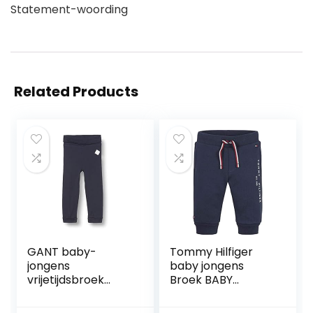
Statement-woording
Related Products
GANT baby-
Tommy Hilfiger
jongens
baby jongens
vrijetijdsbroek
Broek BABY
LOCK-UP ORGANIC
ESSENTIAL
COTTON PANTS
SWEATPANTS