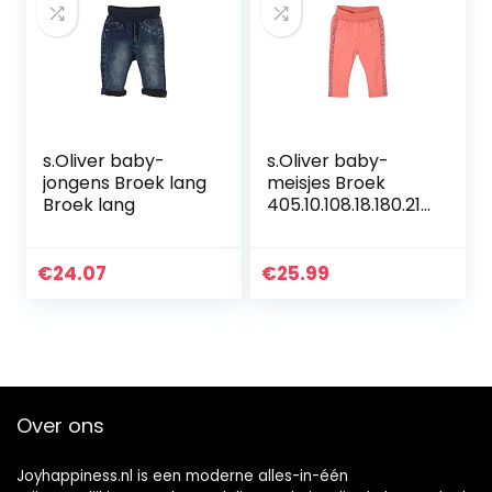
s.Oliver baby-
s.Oliver baby-
jongens Broek lang
meisjes Broek
Broek lang
405.10.108.18.180.210
1933
€
24.07
€
25.99
Over ons
Joyhappiness.nl is een moderne alles-in-één