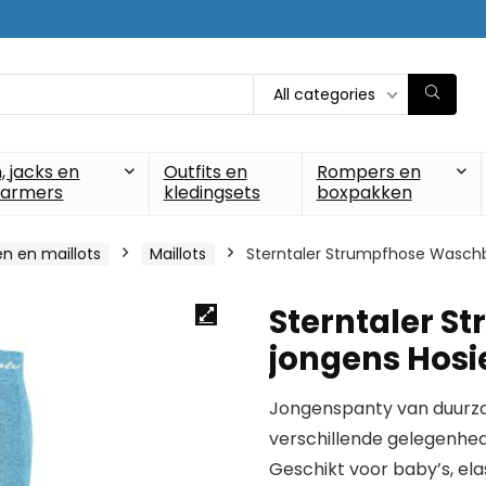
All categories
, jacks en
Outfits en
Rompers en
armers
kledingsets
boxpakken
n en maillots
Maillots
Sterntaler Strumpfhose Waschb
Sterntaler 
jongens Hosi
Jongenspanty van duurzam
verschillende gelegenhed
Geschikt voor baby’s, ela