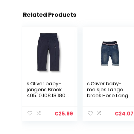
Related Products
s.Oliver baby-
s.Oliver baby-
jongens Broek
meisjes Lange
405.10.108.18.180.
broek Hose Lang
2101889
€
25.99
€
24.07