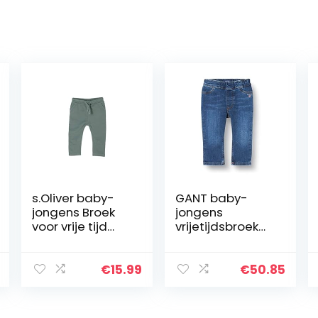
s.Oliver baby-
GANT baby-
jongens Broek
jongens
voor vrije tijd
vrijetijdsbroek
405.10.104.18.183.
D1. ORIGINAL
2062433
SHIELD BABY
DENIM
€
15.99
€
50.85