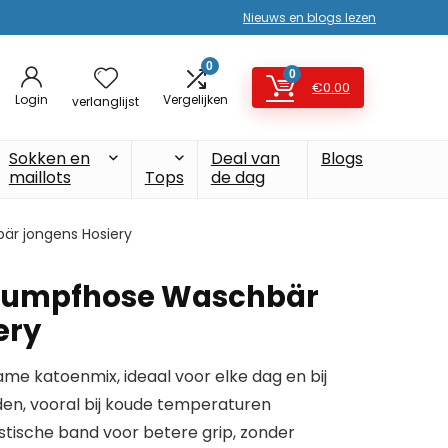
Nieuws en blogs lezen
0
0
€
0.00
Login
Vergelijken
verlanglijst
Sokken en
Deal van
Blogs
maillots
Tops
de dag
är jongens Hosiery
Strumpfhose Waschbär
ery
e katoenmix, ideaal voor elke dag en bij
en, vooral bij koude temperaturen
stische band voor betere grip, zonder