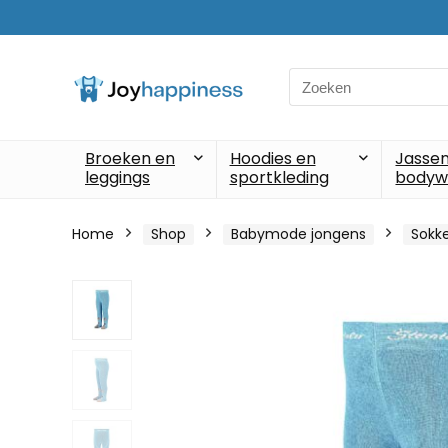
Search
for:
Broeken en
Hoodies en
Jassen
leggings
sportkleding
bodyw
Home
Shop
Babymode jongens
Sokke