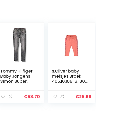
Tommy Hilfiger
s.Oliver baby-
Baby Jongens
meisjes Broek
Simon Super
405.10.108.18.180.
Skinny-Mchbstr
2101933
Broek
€
58.70
€
25.99