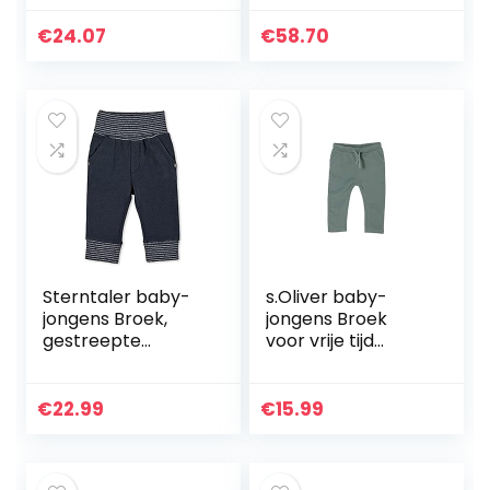
Broek
€
24.07
€
58.70
Sterntaler baby-
s.Oliver baby-
jongens Broek,
jongens Broek
gestreepte
voor vrije tijd
tailleband Hose
405.10.104.18.183.20
Ringelbund
62433
€
22.99
€
15.99