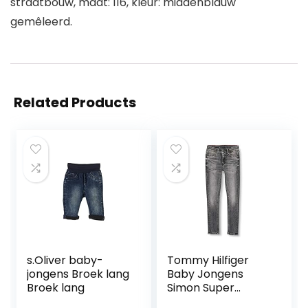
straatbouw, maat: 116, kleur: middenblauw
gemêleerd.
Related Products
s.Oliver baby-
Tommy Hilfiger
jongens Broek lang
Baby Jongens
Broek lang
Simon Super
Skinny-Mchbstr