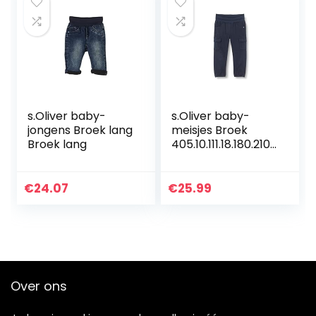
s.Oliver baby-
s.Oliver baby-
jongens Broek lang
meisjes Broek
Broek lang
405.10.111.18.180.2107
524
€
24.07
€
25.99
Over ons