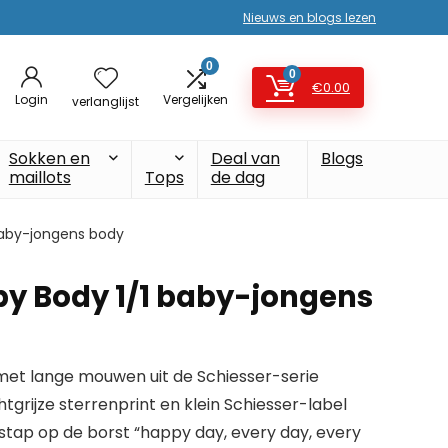
Nieuws en blogs lezen
0
0
€
0.00
Login
Vergelijken
verlanglijst
Sokken en
Deal van
Blogs
maillots
Tops
de dag
baby-jongens body
by Body 1/1 baby-jongens
met lange mouwen uit de Schiesser-serie
chtgrijze sterrenprint en klein Schiesser-label
 stap op de borst “happy day, every day, every