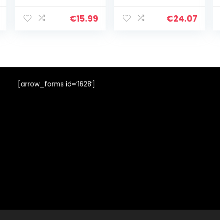
€
15.99
€
24.07
[arrow_forms id=’1628′]