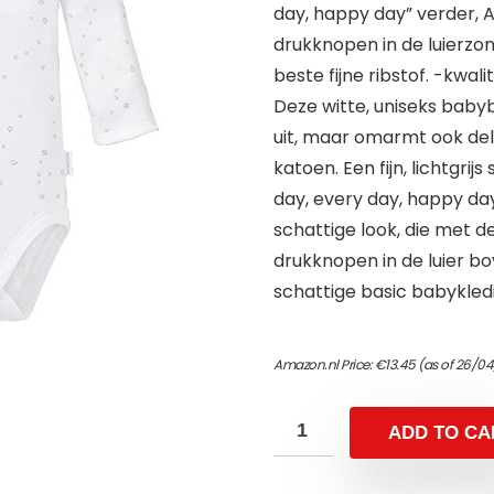
day, happy day” verder, A
drukknopen in de luierzo
beste fijne ribstof. -kwalit
Deze witte, uniseks baby
uit, maar omarmt ook del
katoen. Een fijn, lichtgri
day, every day, happy d
schattige look, die met 
drukknopen in de luier bo
schattige basic babykledi
Amazon.nl Price:
€
13.45
(as of 26/0
ADD TO CA