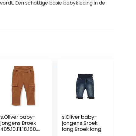
ordt. Een schattige basic babykleding in de
s.Oliver baby-
s.Oliver baby-
jongens Broek
jongens Broek
405.10.111.18.180.21
lang Broek lang
07014