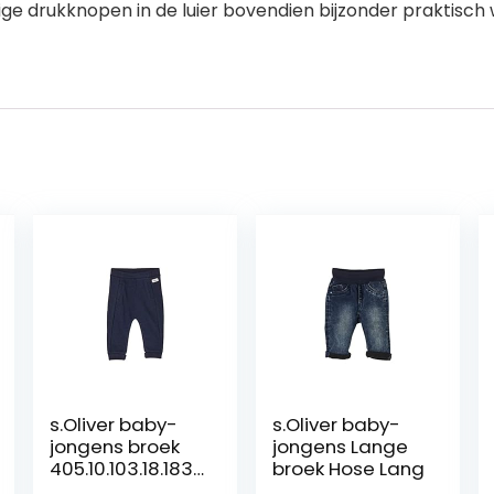
 drukknopen in de luier bovendien bijzonder praktisch w
s.Oliver baby-
s.Oliver baby-
jongens broek
jongens Lange
405.10.103.18.183.
broek Hose Lang
2060137