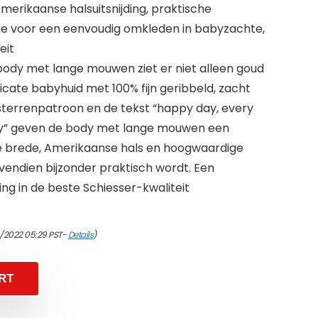
merikaanse halsuitsnijding, praktische
ne voor een eenvoudig omkleden in babyzachte,
eit
body met lange mouwen ziet er niet alleen goud
icate babyhuid met 100% fijn geribbeld, zacht
js sterrenpatroon en de tekst “happy day, every
ay” geven de body met lange mouwen een
de brede, Amerikaanse hals en hoogwaardige
vendien bijzonder praktisch wordt. Een
ng in de beste Schiesser-kwaliteit
4/2022 05:29 PST-
Details
)
RT