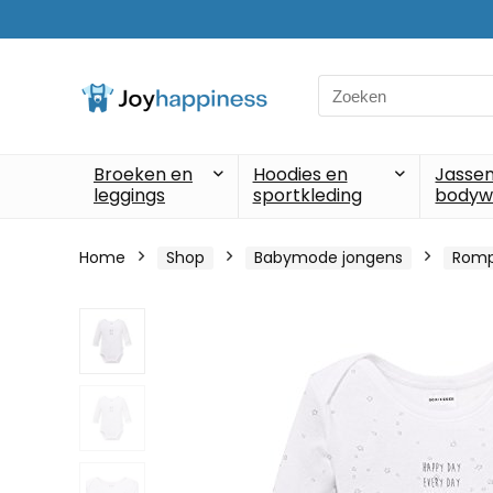
Search
for:
Broeken en
Hoodies en
Jassen
leggings
sportkleding
bodyw
Home
Shop
Babymode jongens
Romp