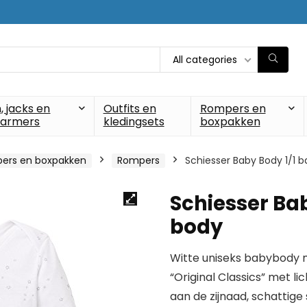
All categories
, jacks en
Outfits en
Rompers en
armers
kledingsets
boxpakken
ers en boxpakken
Rompers
Schiesser Baby Body 1/1 
Schiesser Ba
body
Witte uniseks babybody 
“Original Classics” met li
aan de zijnaad, schattige