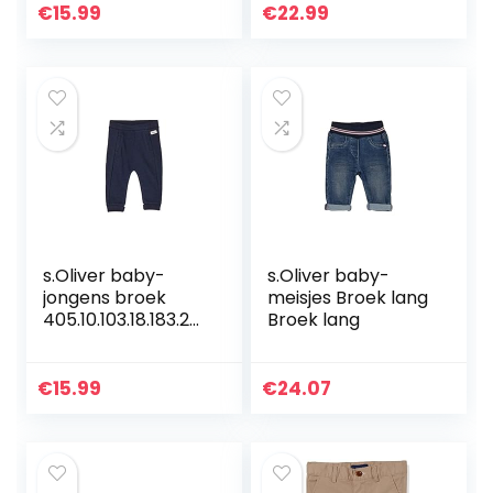
€
15.99
€
22.99
s.Oliver baby-
s.Oliver baby-
jongens broek
meisjes Broek lang
405.10.103.18.183.20
Broek lang
60137
€
15.99
€
24.07