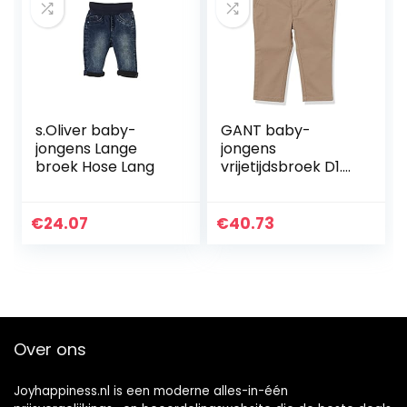
s.Oliver baby-
GANT baby-
jongens Lange
jongens
broek Hose Lang
vrijetijdsbroek D1.
CHINO PANTS
€
24.07
€
40.73
Over ons
Joyhappiness.nl is een moderne alles-in-één