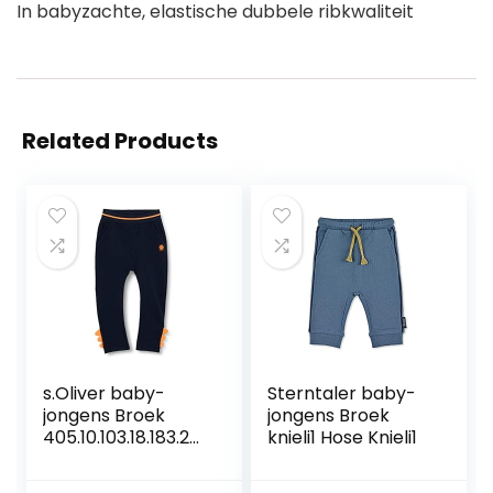
In babyzachte, elastische dubbele ribkwaliteit
Related Products
s.Oliver baby-
Sterntaler baby-
jongens Broek
jongens Broek
405.10.103.18.183.20
knieli1 Hose Knieli1
60140