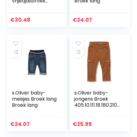
vrijetijdsbroek
Broek lang
LOCK-UP ORGANIC
COTTON PANTS
€
30.48
€
24.07
s.Oliver baby-
s.Oliver baby-
meisjes Broek lang
jongens Broek
Broek lang
405.10.111.18.180.2107
014
€
24.07
€
25.99