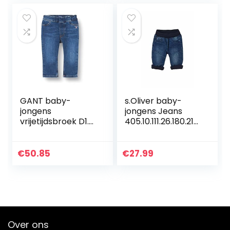
GANT baby-
s.Oliver baby-
jongens
jongens Jeans
vrijetijdsbroek D1.
405.10.111.26.180.210
ORIGINAL SHIELD
6611
BABY DENIM
€
50.85
€
27.99
Over ons