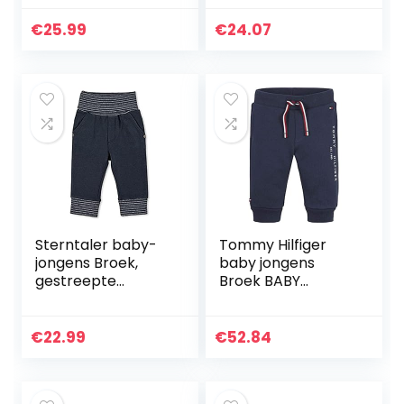
€
25.99
€
24.07
Sterntaler baby-
Tommy Hilfiger
jongens Broek,
baby jongens
gestreepte
Broek BABY
tailleband Hose
ESSENTIAL
Ringelbund
SWEATPANTS
€
22.99
€
52.84