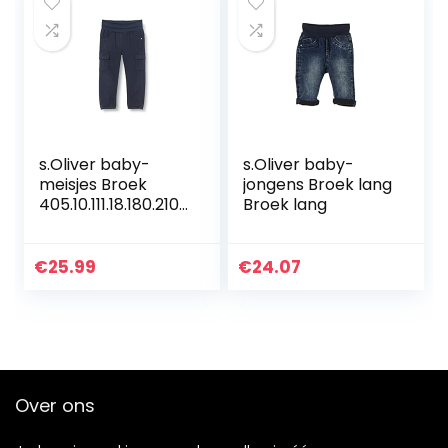
s.Oliver baby-
s.Oliver baby-
meisjes Broek
jongens Broek lang
405.10.111.18.180.2107
Broek lang
524
€
25.99
€
24.07
Over ons