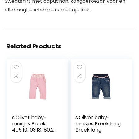
Sweatshirt met capuchon, kangoeroezak voor en
elleboogbeschermers met opdruk.
Related Products
s.Oliver baby-
s.Oliver baby-
meisjes Broek
meisjes Broek lang
405.10.103.18.180.20
Broek lang
60411