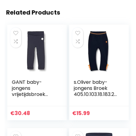
Related Products
GANT baby-
s.Oliver baby-
jongens
jongens Broek
vrijetijdsbroek
405.10.103.18.183.20
LOCK-UP ORGANIC
60140
COTTON PANTS
€
30.48
€
15.99