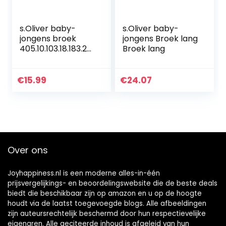
s.Oliver baby-
s.Oliver baby-
jongens broek
jongens Broek lang
405.10.103.18.183.20
Broek lang
60137
€
15.99
€
24.07
Over ons
Joyhappiness.nl is een moderne alles-in-één
prijsvergelijkings- en beoordelingswebsite die de beste deals
biedt die beschikbaar zijn op amazon en u op de hoogte
houdt via de laatst toegevoegde blogs. Alle afbeeldingen
zijn auteursrechtelijk beschermd door hun respectievelijke
eigenaren. Alle geciteerde inhoud is afgeleid van hun