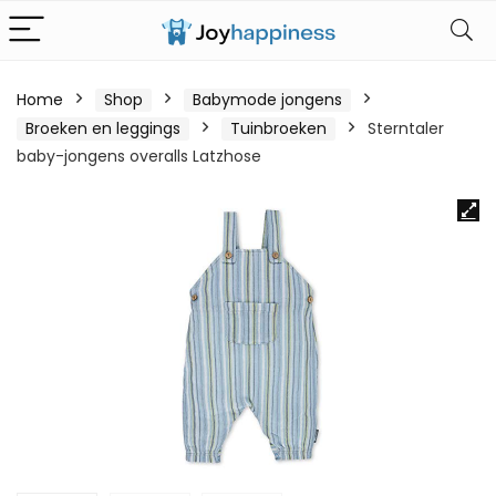
Home
Shop
Babymode jongens
Broeken en leggings
Tuinbroeken
Sterntaler
baby-jongens overalls Latzhose