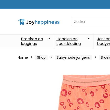
Search
for:
Broeken en
Hoodies en
Jassen
leggings
sportkleding
bodyw
Home
Shop
Babymode jongens
Broek