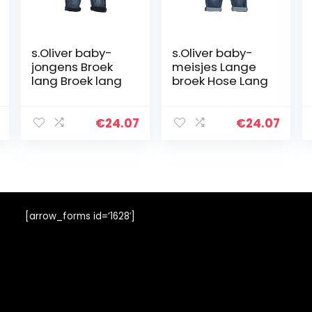
s.Oliver baby-
s.Oliver baby-
jongens Broek
meisjes Lange
lang Broek lang
broek Hose Lang
€
24.07
€
24.07
[arrow_forms id=’1628′]