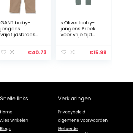
GANT baby-
s.Oliver baby-
jongens
jongens Broek
vrijetijdsbroek
voor vrije tijd
D1. CHINO PANTS
405.10.104.18.183.
2062433
€
40.73
€
15.99
Snelle links
Verklaringen
Home
Privacybeleid
Alles winkelen
algemene voorwaarden
Blogs
Gelieerde