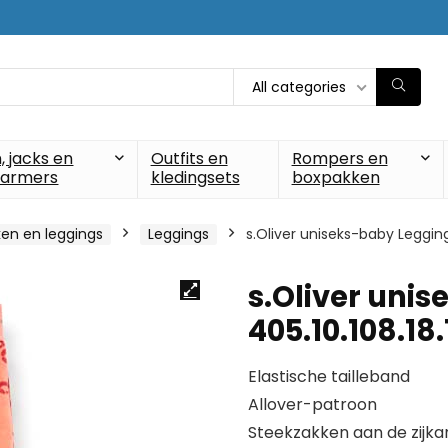
All categories
, jacks en
Outfits en
Rompers en
armers
kledingsets
boxpakken
en en leggings
Leggings
s.Oliver uniseks-baby Legging
s.Oliver uni
405.10.108.18
Elastische tailleband
Allover-patroon
Steekzakken aan de zijka