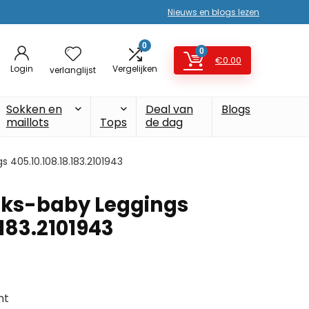
Nieuws en blogs lezen
0
0
€
0.00
Login
Vergelijken
verlanglijst
Sokken en
Deal van
Blogs
maillots
Tops
de dag
s 405.10.108.18.183.2101943
seks-baby Leggings
.183.2101943
nt