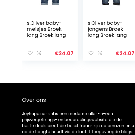
s.Oliver baby-
s.Oliver baby-
meisjes Broek
jongens Broek
lang Broek lang
lang Broek lang
€
24.07
€
24.07
Over ons
Joyhappiness.nl is een moderne alles-in-één
prijsvergelijkings- en beoordelingswebsite die de
beste deals biedt die beschikbaar zijn op amazon en u
op de hoogte houdt via de laatst toegevoegde blogs.