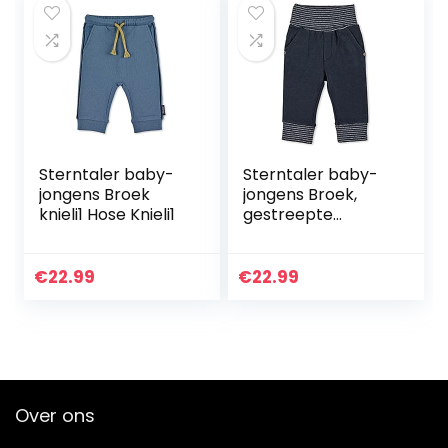
Sterntaler baby-
Sterntaler baby-
jongens Broek
jongens Broek,
knieli1 Hose Knieli1
gestreepte
tailleband Hose
Ringelbund
€
22.99
€
22.99
Over ons