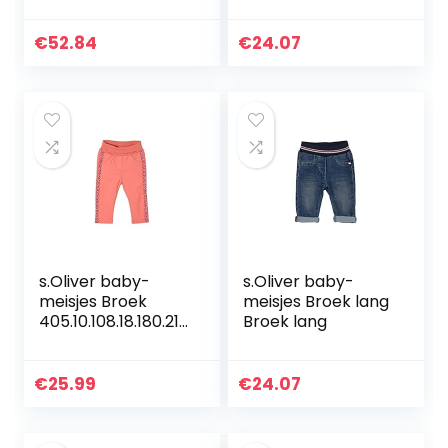
ESSENTIAL
SWEATPANTS
€
52.84
€
24.07
s.Oliver baby-
s.Oliver baby-
meisjes Broek
meisjes Broek lang
405.10.108.18.180.210
Broek lang
1933
€
25.99
€
24.07