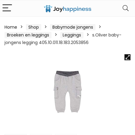
Home
Shop
Babymode jongens
Broeken en leggings
Leggings
s.Oliver baby-
jongens legging 405.10.011.18.183.2053856