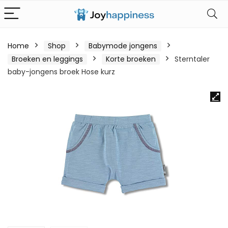
Home
Shop
Babymode jongens
Broeken en leggings
Korte broeken
Sterntaler
baby-jongens broek Hose kurz