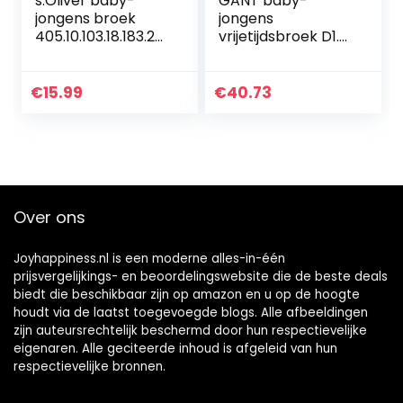
s.Oliver baby-
GANT baby-
jongens broek
jongens
405.10.103.18.183.20
vrijetijdsbroek D1.
60137
CHINO PANTS
€
15.99
€
40.73
Over ons
Joyhappiness.nl is een moderne alles-in-één
prijsvergelijkings- en beoordelingswebsite die de beste deals
biedt die beschikbaar zijn op amazon en u op de hoogte
houdt via de laatst toegevoegde blogs. Alle afbeeldingen
zijn auteursrechtelijk beschermd door hun respectievelijke
eigenaren. Alle geciteerde inhoud is afgeleid van hun
respectievelijke bronnen.