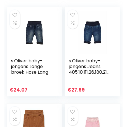
s.Oliver baby-
s.Oliver baby-
jongens Lange
jongens Jeans
broek Hose Lang
405.10.111.26.180.210
6611
€
24.07
€
27.99