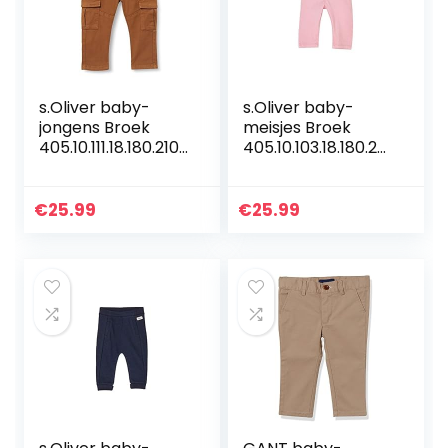
s.Oliver baby-
s.Oliver baby-
jongens Broek
meisjes Broek
405.10.111.18.180.2107
405.10.103.18.180.20
014
60411
€
25.99
€
25.99