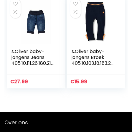
s.Oliver baby-
s.Oliver baby-
jongens Jeans
jongens Broek
405.10.111.26.180.210
405.10.103.18.183.20
6611
60140
€
27.99
€
15.99
Over ons