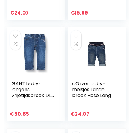
60137
€
24.07
€
15.99
GANT baby-
s.Oliver baby-
jongens
meisjes Lange
vrijetijdsbroek D1.
broek Hose Lang
ORIGINAL SHIELD
BABY DENIM
€
50.85
€
24.07