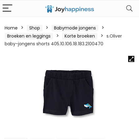
Home
Shop
Babymode jongens
Broeken en leggings
Korte broeken
s.Oliver
baby-jongens shorts 405.10.106.18.183.2100470