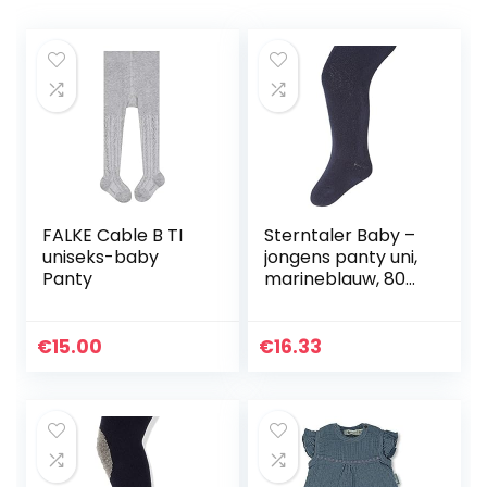
FALKE Cable B TI
Sterntaler Baby –
uniseks-baby
jongens panty uni,
Panty
marineblauw, 80
cm
€
15.00
€
16.33