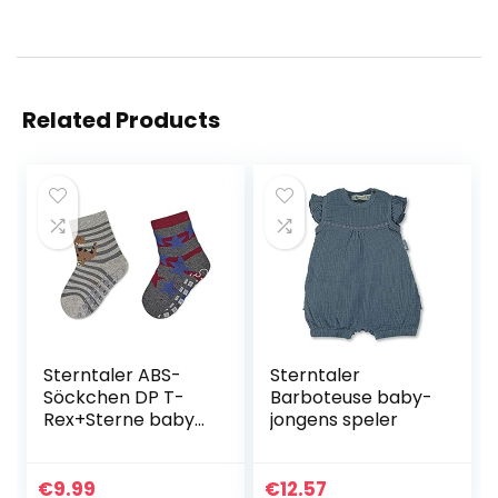
Related Products
Sterntaler ABS-
Sterntaler
Söckchen DP T-
Barboteuse baby-
Rex+Sterne baby-
jongens speler
jongens Sloffen-
sokken
€
9.99
€
12.57