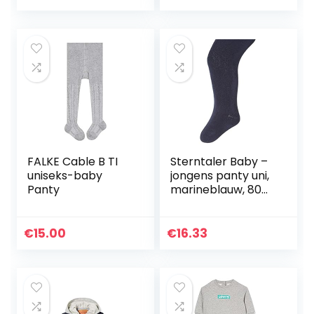
FALKE Cable B TI
Sterntaler Baby –
uniseks-baby
jongens panty uni,
Panty
marineblauw, 80
cm
€
15.00
€
16.33