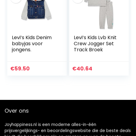
Levi’s Kids Denim
Levi’s Kids Lvb Knit
babyjas voor
Crew Jogger Set
jongens.
Track Broek
€
59.50
€
40.64
Over ons
Joyhappiness.nl is een moderne alles-in-één
prijsvergelijkings- en beoordelingswebsite die de beste deals