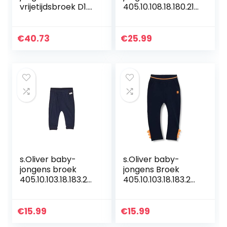
vrijetijdsbroek D1.
405.10.108.18.180.210
CHINO PANTS
1889
€
40.73
€
25.99
s.Oliver baby-
s.Oliver baby-
jongens broek
jongens Broek
405.10.103.18.183.20
405.10.103.18.183.20
60137
60140
€
15.99
€
15.99