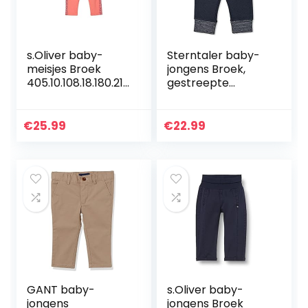
s.Oliver baby-
Sterntaler baby-
meisjes Broek
jongens Broek,
405.10.108.18.180.210
gestreepte
1933
tailleband Hose
Ringelbund
€
25.99
€
22.99
GANT baby-
s.Oliver baby-
jongens
jongens Broek