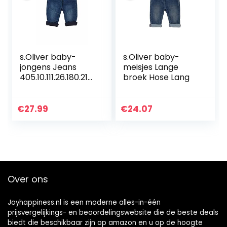
s.Oliver baby-
s.Oliver baby-
jongens Jeans
meisjes Lange
405.10.111.26.180.210
broek Hose Lang
6611
€
27.99
€
24.07
Over ons
Joyhappiness.nl is een moderne alles-in-één
prijsvergelijkings- en beoordelingswebsite die de beste deals
biedt die beschikbaar zijn op amazon en u op de hoogte