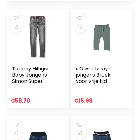
Tommy Hilfiger
s.Oliver baby-
Baby Jongens
jongens Broek
Simon Super
voor vrije tijd
Skinny-Mchbstr
405.10.104.18.183.20
Broek
62433
€
58.70
€
15.99