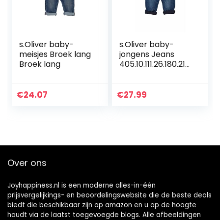
s.Oliver baby-
s.Oliver baby-
meisjes Broek lang
jongens Jeans
Broek lang
405.10.111.26.180.210
6611
€
24.07
€
27.99
Over ons
Joyhappiness.nl is een moderne alles-in-één
prijsvergelijkings- en beoordelingswebsite die de beste deals
biedt die beschikbaar zijn op amazon en u op de hoogte
houdt via de laatst toegevoegde blogs. Alle afbeeldingen