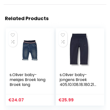
Related Products
s.Oliver baby-
s.Oliver baby-
meisjes Broek lang
jongens Broek
Broek lang
405.10.108.18.180.210
1889
€
24.07
€
25.99