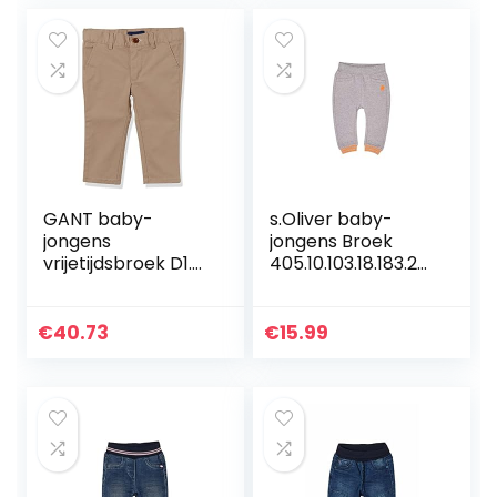
GANT baby-
s.Oliver baby-
jongens
jongens Broek
vrijetijdsbroek D1.
405.10.103.18.183.20
CHINO PANTS
60139
€
40.73
€
15.99