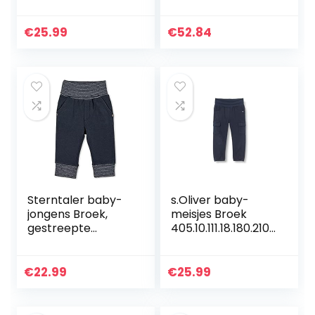
014
ESSENTIAL
SWEATPANTS
€
25.99
€
52.84
Sterntaler baby-
s.Oliver baby-
jongens Broek,
meisjes Broek
gestreepte
405.10.111.18.180.2107
tailleband Hose
524
Ringelbund
€
22.99
€
25.99