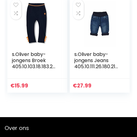
s.Oliver baby-
s.Oliver baby-
jongens Broek
jongens Jeans
405.10.103.18.183.20
405.10.111.26.180.210
60140
6611
€
15.99
€
27.99
Over ons