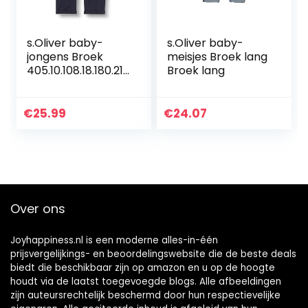
s.Oliver baby-
s.Oliver baby-
jongens Broek
meisjes Broek lang
405.10.108.18.180.210
Broek lang
1889
€
25.99
€
24.07
Over ons
Joyhappiness.nl is een moderne alles-in-één
prijsvergelijkings- en beoordelingswebsite die de beste deals
biedt die beschikbaar zijn op amazon en u op de hoogte
houdt via de laatst toegevoegde blogs. Alle afbeeldingen
zijn auteursrechtelijk beschermd door hun respectievelijke