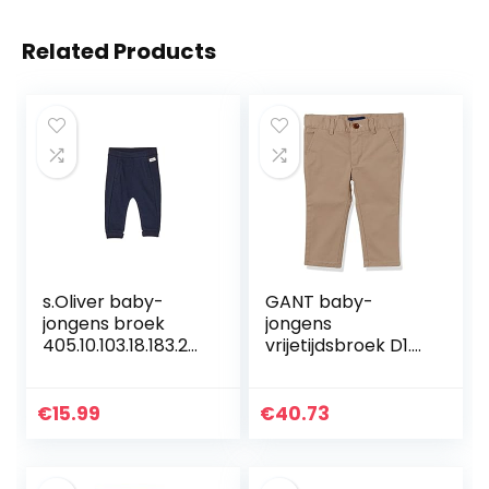
Related Products
s.Oliver baby-
GANT baby-
jongens broek
jongens
405.10.103.18.183.20
vrijetijdsbroek D1.
60137
CHINO PANTS
€
15.99
€
40.73