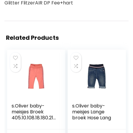
Glitter FlitzerAIR DP Fee+hart
Related Products
s.Oliver baby-
s.Oliver baby-
meisjes Broek
meisjes Lange
405.10.108.18.180.210
broek Hose Lang
1933