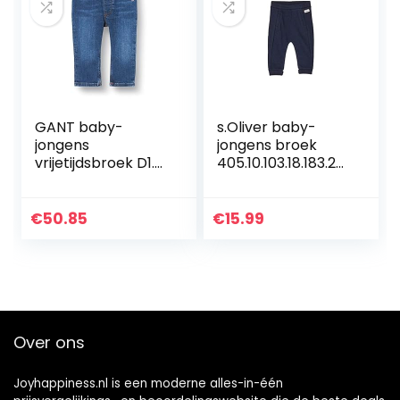
GANT baby-
s.Oliver baby-
jongens
jongens broek
vrijetijdsbroek D1.
405.10.103.18.183.20
ORIGINAL SHIELD
60137
BABY DENIM
€
50.85
€
15.99
Over ons
Joyhappiness.nl is een moderne alles-in-één