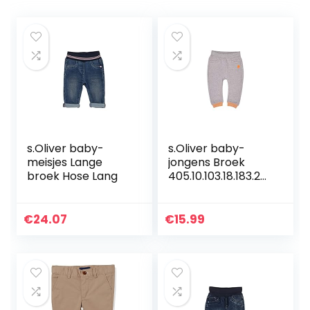
s.Oliver baby-
s.Oliver baby-
meisjes Lange
jongens Broek
broek Hose Lang
405.10.103.18.183.20
60139
€
24.07
€
15.99