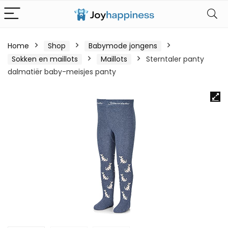
Home
Shop
Babymode jongens
Sokken en maillots
Maillots
Sterntaler panty
dalmatiër baby-meisjes panty