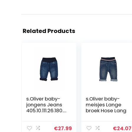
Related Products
s.Oliver baby-
s.Oliver baby-
jongens Jeans
meisjes Lange
405.10.111.26.180.2
broek Hose Lang
106611
€
27.99
€
24.07