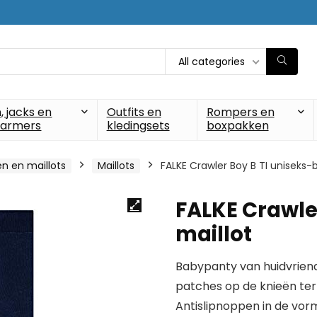
All categories
, jacks en
Outfits en
Rompers en
armers
kledingsets
boxpakken
n en maillots
Maillots
FALKE Crawler Boy B TI uniseks-
FALKE Crawle
maillot
Babypanty van huidvriende
patches op de knieën te
Antislipnoppen in de vor