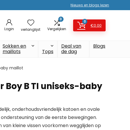
Nieuws en blogs lezen
0
0
€
0.00
Login
Vergelijken
verlanglijst
Sokken en
Deal van
Blogs
maillots
Tops
de dag
baby maillot
r Boy B TI uniseks-baby
lijk, onderhoudsvriendelijk katoen en ovale
r ondersteuning van de eerste bewegingen.
m van kleine vissen voorkomen wegglijden op