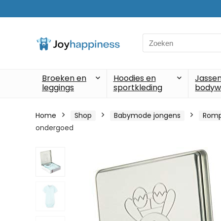
Search
for:
Broeken en
Hoodies en
Jassen
leggings
sportkleding
bodyw
Home
Shop
Babymode jongens
Romp
ondergoed