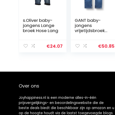
s.Oliver baby-
GANT baby-
jongens Lange
jongens
broek Hose Lang
vrijetijdsbroek
D1. ORIGINAL
SHIELD BABY
DENIM
€
24.07
€
50.85
Over ons
Joyhappiness.nl is een moderne alles-in-één
prijsvergelijkings- en beoordelingswebsite die de
beste deals biedt die beschikbaar zijn op amazon en u
op de hoogte houdt via de laatst toegevoegde blogs.