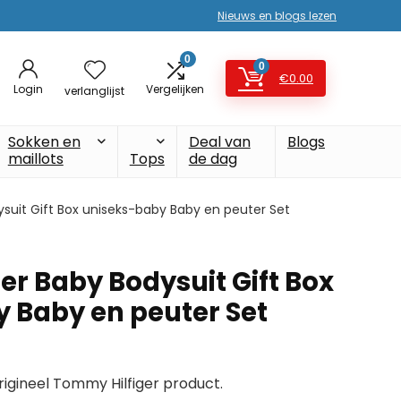
Nieuws en blogs lezen
0
0
€
0.00
Login
Vergelijken
verlanglijst
Sokken en
Deal van
Blogs
maillots
Tops
de dag
suit Gift Box uniseks-baby Baby en peuter Set
er Baby Bodysuit Gift Box
 Baby en peuter Set
origineel Tommy Hilfiger product.