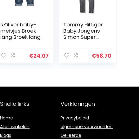
s.Oliver baby-
Tommy Hilfiger
meisjes Broek
Baby Jongens
lang Broek lang
Simon Super
Skinny-Mchbstr
Broek
€
24.07
€
58.70
Snelle links
Verklaringen
Home
Privacybeleid
Alles winkelen
algemene voorwaarden
Blogs
Gelieerde