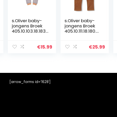
s.Oliver baby-
s.Oliver baby-
jongens Broek
jongens Broek
405.10.103.18.183.
405.10.111.18.180.21
2060139
07014
€
15.99
€
25.99
[arrow_forms id=’1628′]