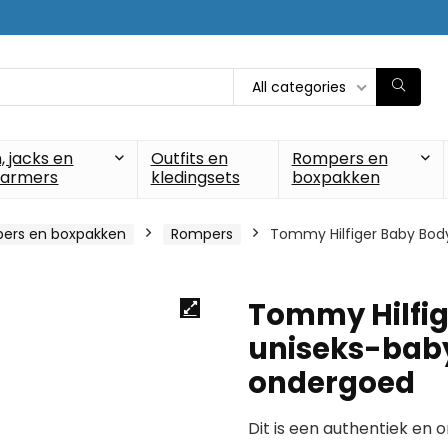
All categories
, jacks en
Outfits en
Rompers en
armers
kledingsets
boxpakken
ers en boxpakken
Rompers
Tommy Hilfiger Baby Body
Tommy Hilfig
uniseks-baby
ondergoed
Dit is een authentiek en 