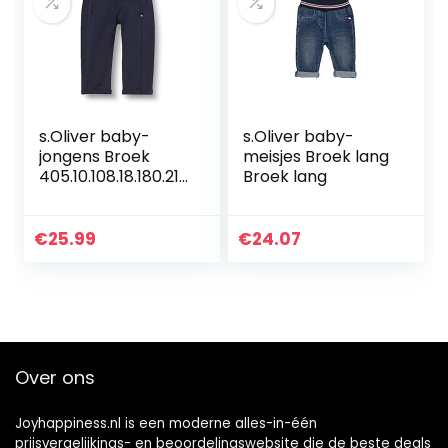
s.Oliver baby-
s.Oliver baby-
jongens Broek
meisjes Broek lang
405.10.108.18.180.210
Broek lang
1889
€
25.99
€
24.07
Over ons
Joyhappiness.nl is een moderne alles-in-één
prijsvergelijkings- en beoordelingswebsite die de beste deals