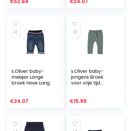
€
52.84
€
24.07
s.Oliver baby-
s.Oliver baby-
meisjes Lange
jongens Broek
broek Hose Lang
voor vrije tijd
405.10.104.18.183.20
62433
€
24.07
€
15.99