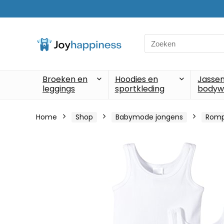
Search
for:
Broeken en
Hoodies en
Jassen
leggings
sportkleding
bodyw
Home
Shop
Babymode jongens
Romp