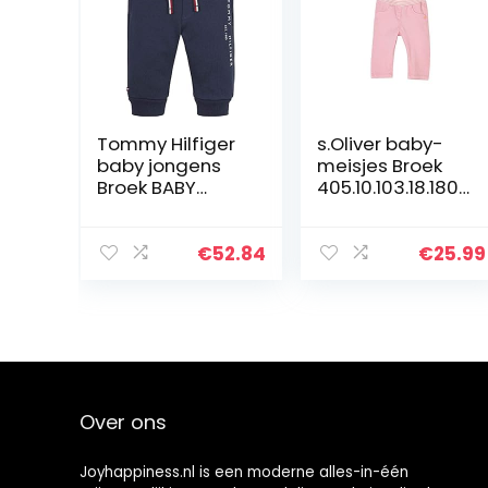
Tommy Hilfiger
s.Oliver baby-
baby jongens
meisjes Broek
Broek BABY
405.10.103.18.180.
ESSENTIAL
2060411
SWEATPANTS
€
52.84
€
25.99
Over ons
Joyhappiness.nl is een moderne alles-in-één