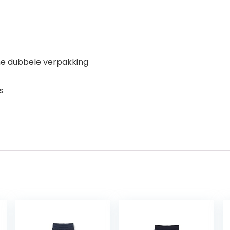
he dubbele verpakking
s