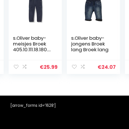
s.Oliver baby-
s.Oliver baby-
meisjes Broek
jongens Broek
405.10.111.18.180.21
lang Broek lang
07524
€
25.99
€
24.07
[arrow_forms id=’1628′]