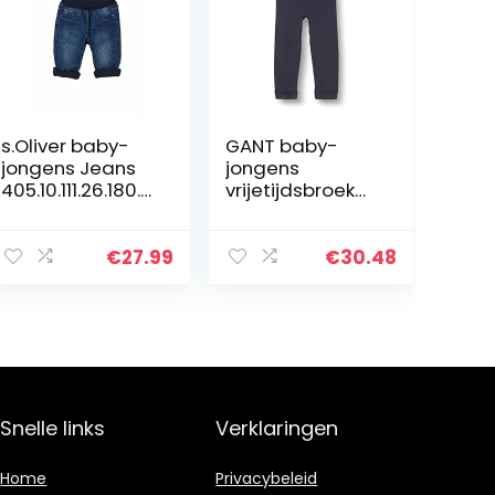
s.Oliver baby-
GANT baby-
jongens Jeans
jongens
405.10.111.26.180.2
vrijetijdsbroek
106611
LOCK-UP
ORGANIC
COTTON PANTS
€
27.99
€
30.48
Snelle links
Verklaringen
Home
Privacybeleid