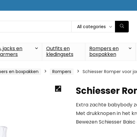
All categories
, jacks en
Outfits en
Rompers en
armers
kledingsets
boxpakken
ers en boxpakken
Rompers
Schiesser Romper voor j
Schiesser Ro
Extra zachte babybody z
Met drukknopen in het kr
Bewezen Schiesser Baisc