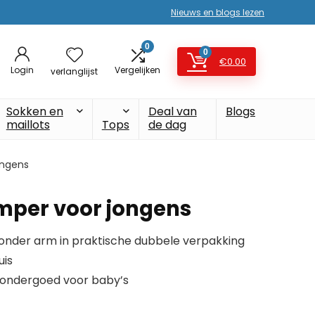
Nieuws en blogs lezen
0
0
€
0.00
Login
Vergelijken
verlanglijst
Sokken en
Deal van
Blogs
maillots
Tops
de dag
ongens
mper voor jongens
onder arm in praktische dubbele verpakking
uis
 ondergoed voor baby’s