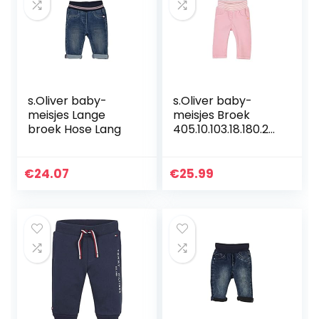
s.Oliver baby-
s.Oliver baby-
meisjes Lange
meisjes Broek
broek Hose Lang
405.10.103.18.180.20
60411
€
24.07
€
25.99