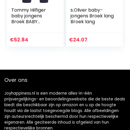
Tommy Hilfiger
s.Oliver baby-
baby jongens
jongens Broek lang
Broek BABY
Broek lang
ESSENTIAL
SWEATPANTS
€
52.84
€
24.07
Over ons
Joyhappiness.nl is een moderne alles-in-één
prijsvergelijkings- en beoordelingswebsite die de beste deals
biedt die beschikbaar zijn op amazon en u op de hoogte
houdt via de laatst toegevoegde blogs. Alle afbeeldingen
zijn auteursrechtelijk beschermd door hun respectievelijke
eigenaren. Alle geciteerde inhoud is afgeleid van hun
respectievelijke bronnen.