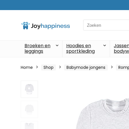
Search
for:
Broeken en
Hoodies en
Jassen
leggings
sportkleding
bodyw
Home
Shop
Babymode jongens
Romp