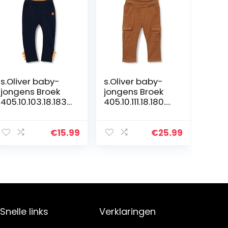
s.Oliver baby-
s.Oliver baby-
jongens Broek
jongens Broek
405.10.103.18.183.
405.10.111.18.180.21
2060140
07014
€
15.99
€
25.99
Snelle links
Verklaringen