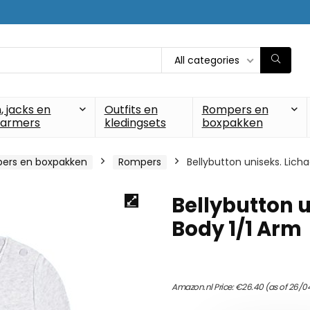
All categories
, jacks en
Outfits en
Rompers en
armers
kledingsets
boxpakken
ers en boxpakken
Rompers
Bellybutton uniseks. Lich
Bellybutton u
Body 1/1 Arm
Amazon.nl Price:
€
26.40
(as of 26/0