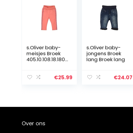
s.Oliver baby-
s.Oliver baby-
meisjes Broek
jongens Broek
405.10.108.18.180.
lang Broek lang
2101933
€
25.99
€
24.07
Over ons