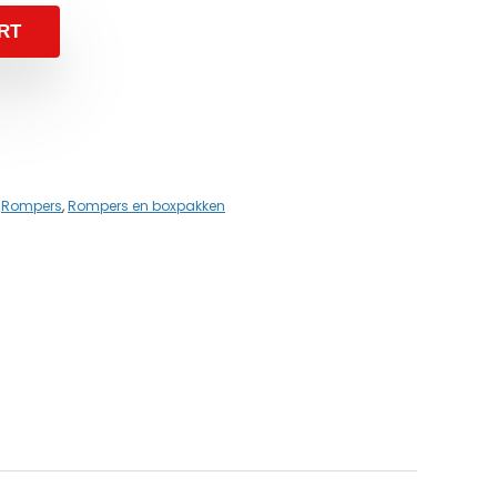
RT
,
Rompers
,
Rompers en boxpakken