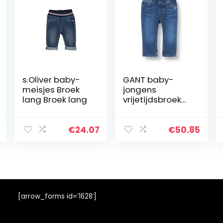
s.Oliver baby-
GANT baby-
meisjes Broek
jongens
lang Broek lang
vrijetijdsbroek
D1. ORIGINAL
SHIELD BABY
DENIM
€
24.07
€
50.85
[arrow_forms id=’1628′]