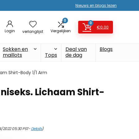
Nieuws en blogs lezen
0
0
€
0.00
Login
Vergelijken
verlanglijst
Sokken en
Deal van
Blogs
maillots
Tops
de dag
aam Shirt-Body 1/1 Arm
niseks. Lichaam Shirt-
4/2022 05:30 PST-
Details
)