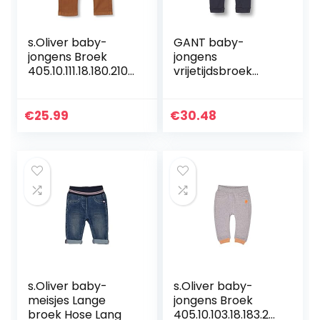
s.Oliver baby-
GANT baby-
jongens Broek
jongens
405.10.111.18.180.2107
vrijetijdsbroek
014
LOCK-UP ORGANIC
COTTON PANTS
€
25.99
€
30.48
s.Oliver baby-
s.Oliver baby-
meisjes Lange
jongens Broek
broek Hose Lang
405.10.103.18.183.20