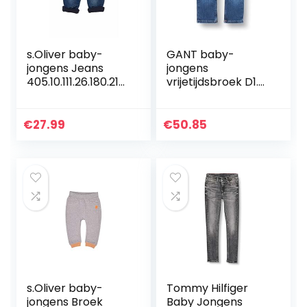
s.Oliver baby-
GANT baby-
jongens Jeans
jongens
405.10.111.26.180.210
vrijetijdsbroek D1.
6611
ORIGINAL SHIELD
BABY DENIM
€
27.99
€
50.85
s.Oliver baby-
Tommy Hilfiger
jongens Broek
Baby Jongens