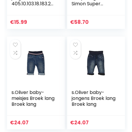
405.10.103.18.183.20
Simon Super
60139
Skinny-Mchbstr
Broek
€
15.99
€
58.70
s.Oliver baby-
s.Oliver baby-
meisjes Broek lang
jongens Broek lang
Broek lang
Broek lang
€
24.07
€
24.07