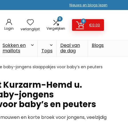
Nieuws en blogs lezen
0
0
€
0.00
Login
Vergelijken
verlanglijst
Sokken en
Deal van
Blogs
maillots
Tops
de dag
e baby-jongens slaappakjes voor baby’s en peuters
et Kurzarm-Hemd u.
baby-jongens
voor baby’s en peuters
ouwen en korte broek voor jongens, veelzijdig