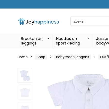
Search
for:
Broeken en
Hoodies en
Jassen
leggings
sportkleding
bodyw
Home
Shop
Babymode jongens
Outfi