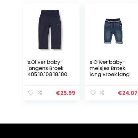
s.Oliver baby-
s.Oliver baby-
jongens Broek
meisjes Broek
405.10.108.18.180.
lang Broek lang
2101889
€
25.99
€
24.07