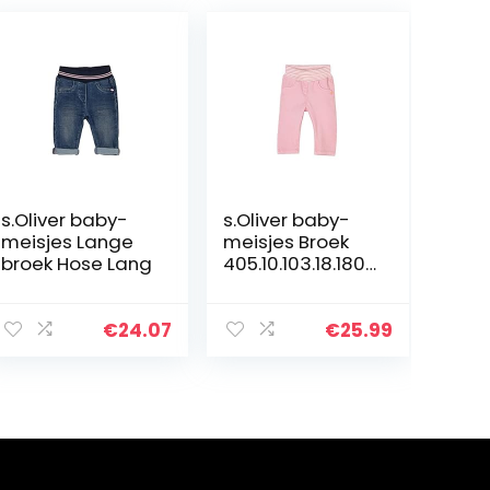
s.Oliver baby-
s.Oliver baby-
meisjes Lange
meisjes Broek
broek Hose Lang
405.10.103.18.180.
2060411
€
24.07
€
25.99