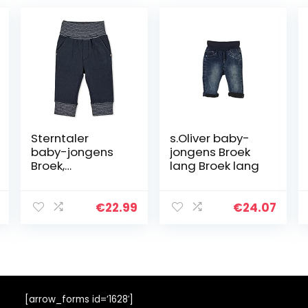
Sterntaler
s.Oliver baby-
baby-jongens
jongens Broek
Broek,
lang Broek lang
gestreepte
tailleband Hose
Ringelbund
€
22.99
€
24.07
[arrow_forms id=’1628′]