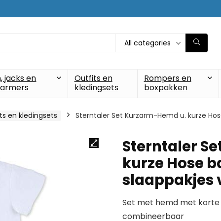
All categories
, jacks en
Outfits en
Rompers en
armers
kledingsets
boxpakken
ts en kledingsets
Sterntaler Set Kurzarm-Hemd u. kurze Hos
Sterntaler S
kurze Hose 
slaappakjes 
Set met hemd met korte m
combineerbaar