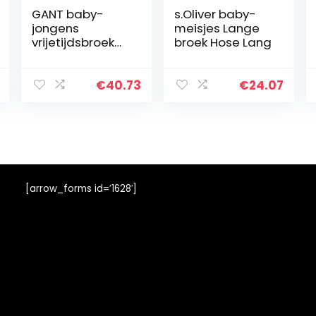
GANT baby-
s.Oliver baby-
jongens
meisjes Lange
vrijetijdsbroek
broek Hose Lang
D1. CHINO PANTS
€
40.73
€
24.07
[arrow_forms id=’1628′]