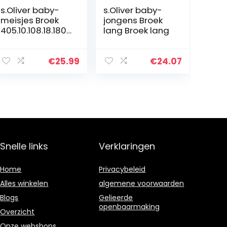
s.Oliver baby-
s.Oliver baby-
meisjes Broek
jongens Broek
405.10.108.18.180.
lang Broek lang
2101933
€
25.99
€
24.07
Snelle links
Verklaringen
Home
Privacybeleid
Alles winkelen
algemene voorwaarden
Blogs
Gelieerde
openbaarmaking
Overzicht
Onze webshops