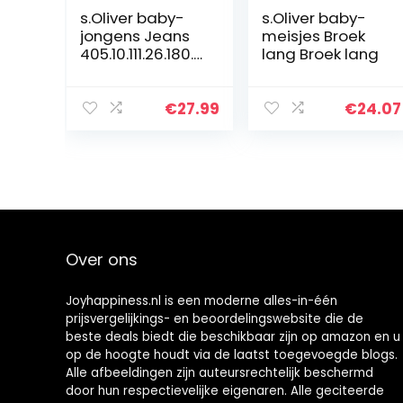
s.Oliver baby-
s.Oliver baby-
jongens Jeans
meisjes Broek
405.10.111.26.180.2
lang Broek lang
106611
€
27.99
€
24.07
Over ons
Joyhappiness.nl is een moderne alles-in-één
prijsvergelijkings- en beoordelingswebsite die de
beste deals biedt die beschikbaar zijn op amazon en u
op de hoogte houdt via de laatst toegevoegde blogs.
Alle afbeeldingen zijn auteursrechtelijk beschermd
door hun respectievelijke eigenaren. Alle geciteerde