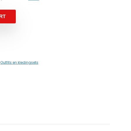
RT
,
Outfits en kledingsets