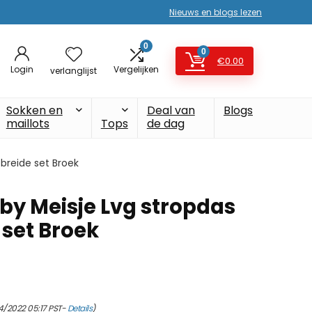
Nieuws en blogs lezen
0
0
€
0.00
Login
Vergelijken
verlanglijst
Sokken en
Deal van
Blogs
maillots
Tops
de dag
ebreide set Broek
aby Meisje Lvg stropdas
 set Broek
4/2022 05:17 PST-
Details
)