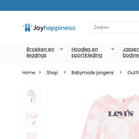
Search
for:
Broeken en
Hoodies en
Jassen
leggings
sportkleding
bodyw
Home
Shop
Babymode jongens
Outfi