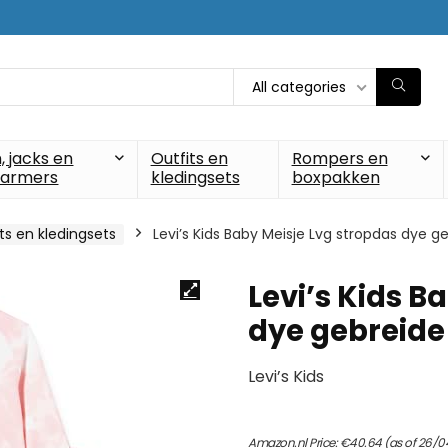
All categories
, jacks en
Outfits en
Rompers en
armers
kledingsets
boxpakken
ts en kledingsets
Levi’s Kids Baby Meisje Lvg stropdas dye g
Levi’s Kids B
dye gebreide
Levi’s Kids
Amazon.nl Price:
€
40.64
(as of 26/0