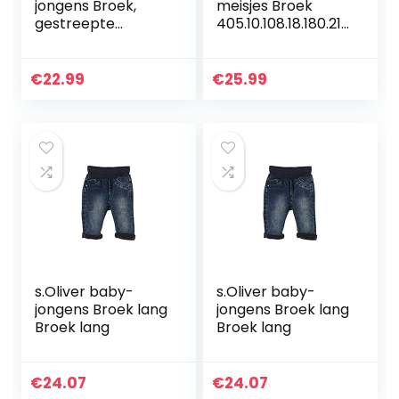
jongens Broek,
meisjes Broek
gestreepte
405.10.108.18.180.210
tailleband Hose
1933
Ringelbund
€
22.99
€
25.99
s.Oliver baby-
s.Oliver baby-
jongens Broek lang
jongens Broek lang
Broek lang
Broek lang
€
24.07
€
24.07