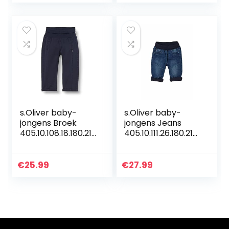
s.Oliver baby-
s.Oliver baby-
jongens Broek
jongens Jeans
405.10.108.18.180.210
405.10.111.26.180.210
1889
6611
€
25.99
€
27.99